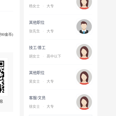
杨女士
·
大专
其他职位
张先生
·
大专
80金币)
技工/普工
胡女士
·
高中以下
其他职位
吴女士
·
大专
客服/文员
息
徐女士
·
大专