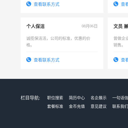
频，培
查看联系方式
查
音！你
成为拍
个人保洁
08月06日
文员 
诚揽保洁活，公司的标准，优惠的价
曾做企
格。
销售。
查看联系方式
查
栏目导航:
职位搜索
简历中心
名企展示
一句话
套餐标准
金币充值
意见建议
联系我