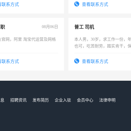
训手机拍摄剪辑，教你玩转抖
看联系方式
查看联系方式
也可以成为拍摄达人！你也可以
摄达人！
兼职
08月06日
普工 司机
业官网，阿里 淘宝代运营及网格
本人男，30岁，求工作一份，
也可，吃苦耐劳，踏实肯干，
勿扰
看联系方式
查看联系方式
信息
招聘资讯
发布简历
企业入驻
会员中心
法律申明
们