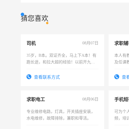
猜您喜欢
司机
08月07日
求职辅
35岁，B本。双证齐全，马上下A本！有
本人有
跑长途，和拉大超的经验！以前开九米
及任课
六，渣土车
师，求
查看联系方式
查
求职电工
08月06日
专业维修电路，灯具，开关插座安装，
可为个
水电维修，故障排除，兼职和零活。
频，培
可为个