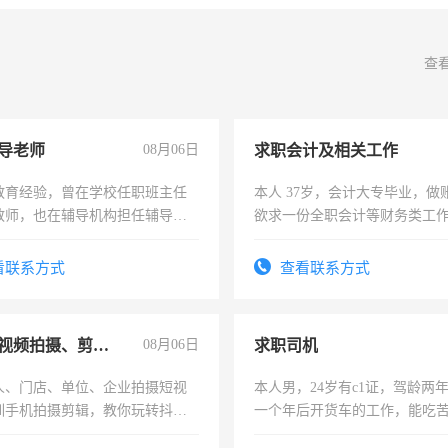
查
导老师
08月06日
求职会计及相关工作
教育经验，曾在学校任职班主任
本人 37岁，会计大专毕业，做
教师，也在辅导机构担任辅导教
欲求一份全职会计等财务类工
周一至周五辅导老师的工作
计证
看联系方式
查看联系方式
手机短视频拍摄、剪辑、抖音快手
08月06日
求职司机
人、门店、单位、企业拍摄短视
本人男，24岁有c1证，驾龄两
训手机拍摄剪辑，教你玩转抖音
一个年后开货车的工作，能吃
人、门店、单位、企业拍摄短视
加班。