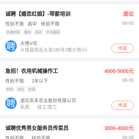
诚聘【婚恋红娘】-带薪培训
面议
08-05
性别不限
高中
经验不限
交通补贴
餐补
话补
节日福利
大悟V讯
申请
大悟县西岳大道185号2楼大悟V讯（城北小区旁）
急招！农用机械操作工
4000-5000元
08-05
性别不限
1年以下
包吃
包住
社保
湖北态禾农业股份有限公司
申请
私营
技工/普工
诚聘优秀男女服务员传菜员
3000-4000元
08-05
性别不限
经验不限