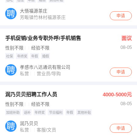
大悟福源茶庄
申请
芳畈镇竹林村福源茶庄
手机促销/业务专职外呼/手机销售
面议
08-05
性别不限
经验不限
社保
年终奖
年假
婚假
孝感市八达通讯有限公司
申请
私营
营业员/导购
润乃贝贝招聘工作人员
4000-5000元
08-05
性别不限
经验不限
加班补助
话补
年终奖
节日福利
年假
其他补贴
润乃贝贝
申请
私营
客服/文员