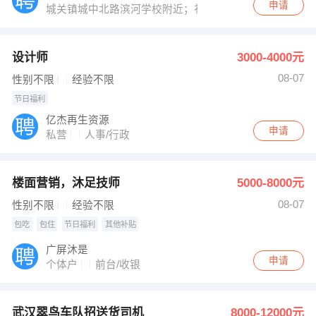
申请
城关镇城中北路滨河学校附近；礼山学校人民广场旁
设计师
3000-4000元
08-07
性别不限
经验不限
节日福利
亿杰再生资源
申请
私营
人事/行政
楼面营销，沐足技师
5000-8000元
08-07
性别不限
经验不限
包吃
包住
节日福利
其他补贴
广屏沐是
申请
个体户
前台/收银
武汉翠鸟车队招送货司机
8000-12000元