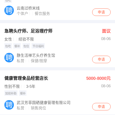
包吃
云南过桥米线
申请
个体户
餐饮服务
急聘头疗师、足浴理疗师
面议
08-06
女性
经验不限
包吃
餐补
包住
节日福利
静生活禅艺头疗养生馆
申请
私营
保健/按摩
健康管理食品经营店长
5000-8000元
08-06
性别不限
3-5年
加班补助
餐补
武汉芳菲国硒健康管理有限公司
申请
私营
销售岗位