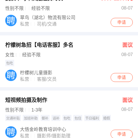
08-07
性别不限
经验不限
翠鸟（湖北）物流有限公司
申请
私营
司机/交通
柠檬树急招【电话客服】多名
面议
08-07
女性
经验不限
包吃
柠檬树儿童摄影
申请
私营
客服/文员
短视频拍摄及制作
面议
08-07
性别不限
1-3年
交通补贴
加班补助
餐补
话补
包吃
包住
节日福利
婚假
大悟金岭教育培训中心
申请
私营
摄影师/摄影助理