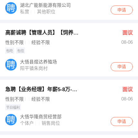
湖北广能新能源有限公司
申请
私营
其他职位
高薪诚聘【管理人员】【饲养人员】
面议
08-06
性别不限
经验不限
包吃
包住
大悟县煜达养殖场
申请
阳平镇朱岗村
急聘【业务经理】年薪5-8万-福利好
面议
08-06
性别不限
经验不限
节日福利
大悟华隆商贸经营部
申请
个体户
销售岗位