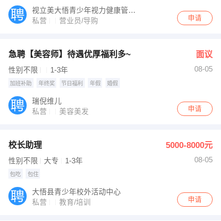
视立美大悟青少年视力健康管理机构
申请
私营
营业员/导购
急聘【美容师】待遇优厚福利多~
面议
08-05
性别不限
1-3年
加班补助
年终奖
节日福利
年假
婚假
瑞倪维儿
申请
私营
美容美发
校长助理
5000-8000元
08-05
性别不限
大专
1-3年
包吃
包住
大悟县青少年校外活动中心
申请
私营
教育/培训