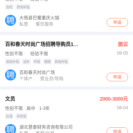
包吃
其他补贴
大悟县巴蜀重庆火锅
申请
私营
餐饮服务
百和春天时尚广场招聘导购员10名
面议
08-05
性别不限
经验不限
加班补助
话补
年假
婚假
其他补贴
百和春天时尚广场
申请
个体户
营业员/导购
文员
2000-3000元
08-04
性别不限
高中
1-3年
社保
年终奖
湖北慧泰财务咨询有限公司
申请