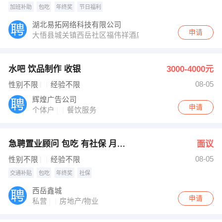
加班补助
包吃
年终奖
节日福利
湖北易拓网络科技有限公司
申请
大悟县城关镇西岳社区福伟祥酒店三楼
水吧 饮品制作 收银
3000-4000元
08-05
性别不限
经验不限
辉煌广告公司
申请
个体户
餐饮服务
急聘置业顾问 包吃 有社保 月薪1万+
面议
08-05
性别不限
经验不限
交通补贴
包吃
年终奖
社保
西岳鑫城
申请
私营
房地产/物业