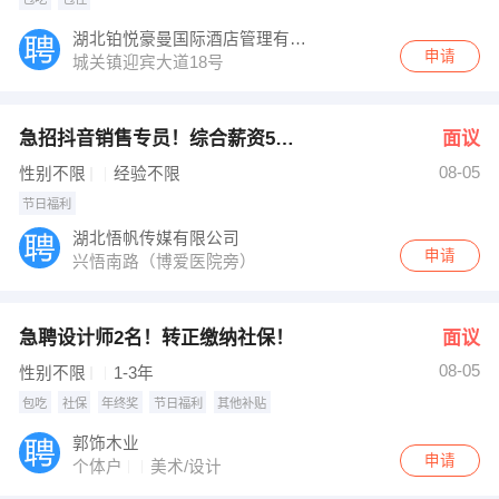
湖北铂悦豪曼国际酒店管理有限公司
申请
城关镇迎宾大道18号
急招抖音销售专员！综合薪资5000-12000！
面议
08-05
性别不限
经验不限
节日福利
湖北悟帆传媒有限公司
申请
兴悟南路（博爱医院旁）
急聘设计师2名！转正缴纳社保！
面议
08-05
性别不限
1-3年
包吃
社保
年终奖
节日福利
其他补贴
郭饰木业
申请
个体户
美术/设计