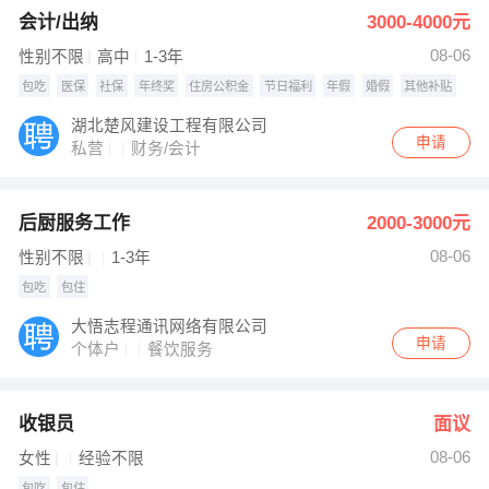
会计/出纳
3000-4000元
08-06
性别不限
高中
1-3年
包吃
医保
社保
年终奖
住房公积金
节日福利
年假
婚假
其他补贴
湖北楚风建设工程有限公司
申请
私营
财务/会计
后厨服务工作
2000-3000元
08-06
性别不限
1-3年
包吃
包住
大悟志程通讯网络有限公司
申请
个体户
餐饮服务
收银员
面议
08-06
女性
经验不限
包吃
包住