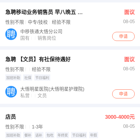
急聘移动业务销售员 早八晚五 周末双休 购五险！
面议
08-05
性别不限
中专/技校
经验不限
中移铁通大悟分公司
申请
国有
销售岗位
急聘 【文员】有社保待遇好
面议
08-05
性别不限
经验不限
加班补助
社保
节日福利
大悟明星医院(大悟明星护理院)
申请
私营
文员
店员
3000-4000元
08-05
性别不限
1-3年
加班补助
餐补
话补
包吃
年终奖
节日福利
年假