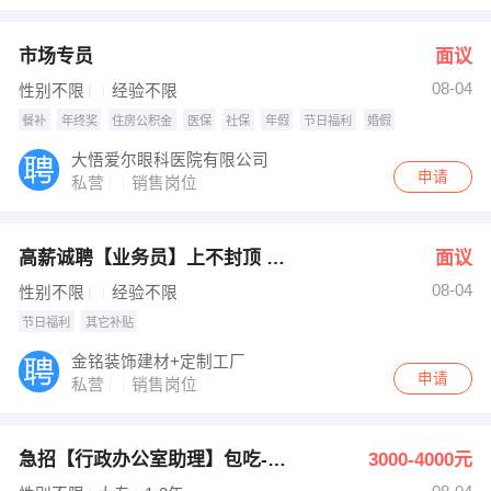
市场专员
面议
08-04
性别不限
经验不限
餐补
年终奖
住房公积金
医保
社保
年假
节日福利
婚假
大悟爱尔眼科医院有限公司
申请
私营
销售岗位
高薪诚聘【业务员】上不封顶 +节日福利+团建
面议
08-04
性别不限
经验不限
节日福利
其它补贴
金铭装饰建材+定制工厂
申请
私营
销售岗位
急招【行政办公室助理】包吃-医保社保
3000-4000元