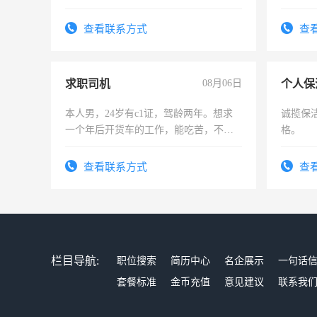
计证
查看联系方式
查
求职司机
08月06日
个人保
本人男，24岁有c1证，驾龄两年。想求
诚揽保
一个年后开货车的工作，能吃苦，不怕
格。
加班。
查看联系方式
查
栏目导航:
职位搜索
简历中心
名企展示
一句话
套餐标准
金币充值
意见建议
联系我