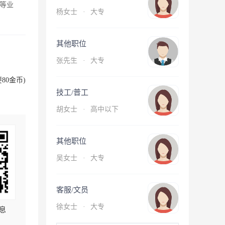
等业
杨女士
·
大专
其他职位
张先生
·
大专
80金币)
技工/普工
胡女士
·
高中以下
其他职位
吴女士
·
大专
客服/文员
徐女士
·
大专
息