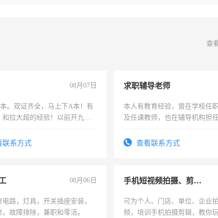
查
08月07日
求职辅导老师
，B本。双证齐全，马上下A本！有
本人有教育经验，曾在学校任
，和拉大超的经验！以前开九米
及任课教师，也在辅导机构担
土车
师，求周一至周五辅导老师的
看联系方式
查看联系方式
工
08月06日
手机短视频拍摄、剪辑、抖音快手
修电路，灯具，开关插座安装，
可为个人、门店、单位、企业
修，故障排除，兼职和零活。
频，培训手机拍摄剪辑，教你