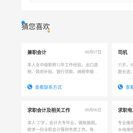
猜您喜欢
兼职会计
08月07日
司机
本人女中级职称12年工作经验，出口退
35岁
税、政府补贴、银行贷款、纳税申报、
跑长途
为各类公司策划，设建新账，理乱账业
六，渣
务，财务咨询等业务。欲求兼职会计工
查看联系方式
查
作
求职会计及相关工作
08月06日
求职电
本人 37岁，会计大专毕业，做账报税。
专业维
欲求一份全职会计等财务类工作。有会
水电维