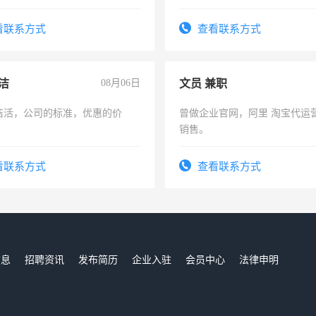
可为个人、门店、单位、企业
频，培训手机拍摄剪辑，教你
看联系方式
查看联系方式
音！你也可以成为拍摄达人！
成为拍摄达人！
洁
08月06日
文员 兼职
洁活，公司的标准，优惠的价
曾做企业官网，阿里 淘宝代运
销售。
看联系方式
查看联系方式
信息
招聘资讯
发布简历
企业入驻
会员中心
法律申明
们