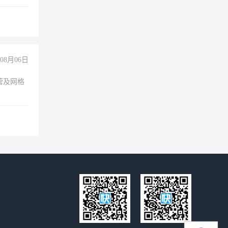
拍摄短视
玩转抖
你也可以
08月06日
营及网格